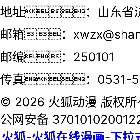
地址：山东省
邮箱：xwzx@shando
邮编：250101
传真：0531-51
© 2026 火狐动漫 版权所有
公网安备 37010102001
火狐-火狐在线漫画-下拉