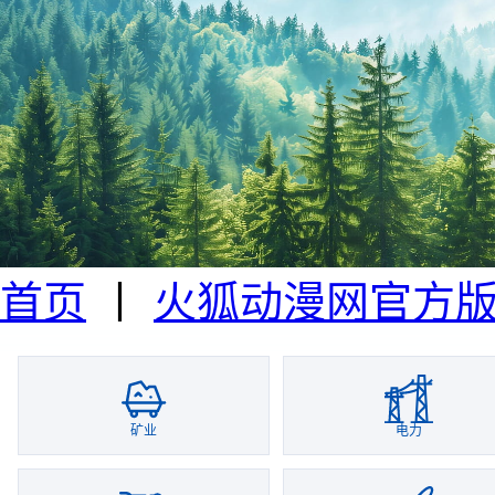
首页
丨
火狐动漫网官方
矿业
电力