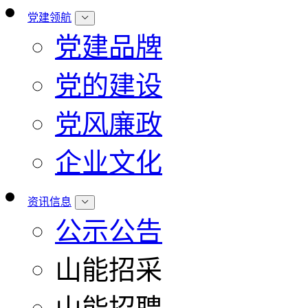
党建领航
党建品牌
党的建设
党风廉政
企业文化
资讯信息
公示公告
山能招采
山能招聘