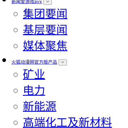
新闻爱游戏ayx
集团要闻
基层要闻
媒体聚焦
火狐动漫网官方版产品
矿业
电力
新能源
高端化工及新材料