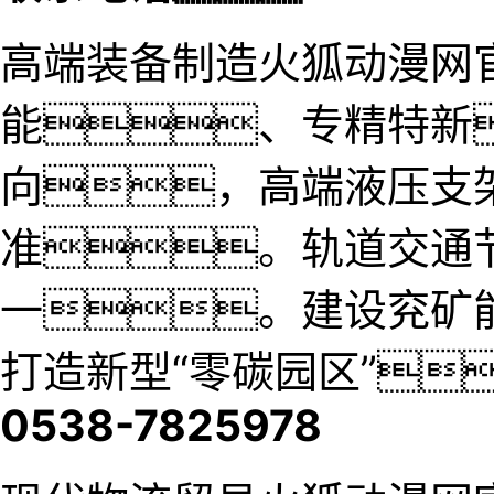
高端装备制造火狐动漫网
能、专精特新
向，高端液压支
准。轨道交通
一。建设兖矿
打造新型“零碳园区”
0538-7825978