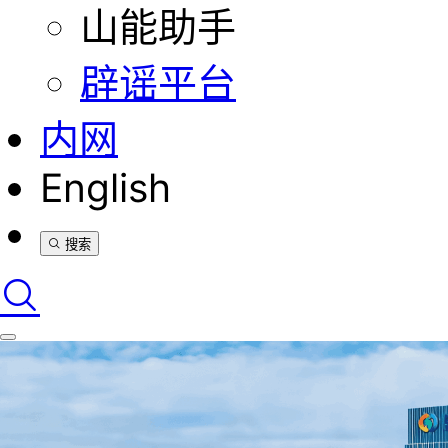
山能助手
辟谣平台
内网
English
搜索