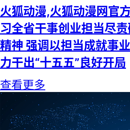
火狐动漫,火狐动漫网官
习全省干事创业担当尽责
精神 强调以担当成就事业
力干出“十五五”良好开局
查看更多