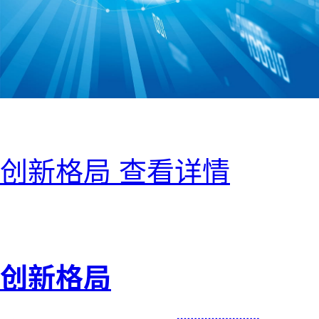
创新格局
查看详情
创新格局