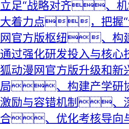
立足“战略对齐、机
大着力点，把握
网官方版枢纽、构
通过强化研发投入与核心
狐动漫网官方版升级和新
局、构建产学研
激励与容错机制、
合、优化考核导向