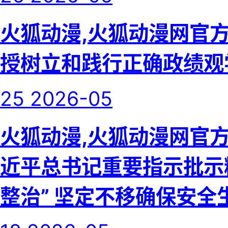
火狐动漫,火狐动漫网官
授树立和践行正确政绩观
25
2026-05
火狐动漫,火狐动漫网官
近平总书记重要指示批示
整治” 坚定不移确保安全