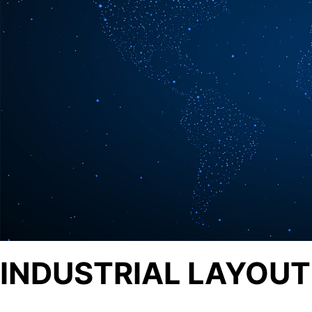
INDUSTRIAL LAYOUT