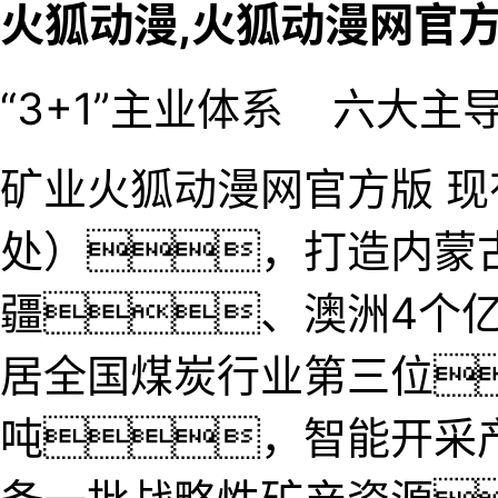
火狐动漫,火狐动漫网官
“3+1”主业体系 六大
矿业火狐动漫网官方版
现
处），打造内蒙
疆、澳洲4个
居全国煤炭行业第三位
吨，智能开采