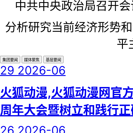
中共中央政治局召开会
分析研究当前经济形势和
平
集团要闻
媒体聚焦
基层要闻
29
2026-06
火狐动漫,火狐动漫网官方
周年大会暨树立和践行正
26
2026-06