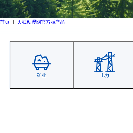
首页
丨
火狐动漫网官方版产品
矿业
电力