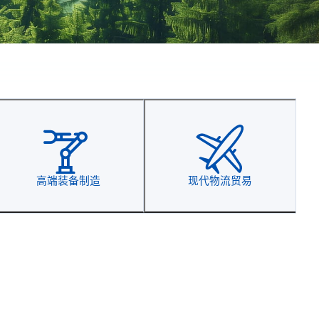
高端装备制造
现代物流贸易