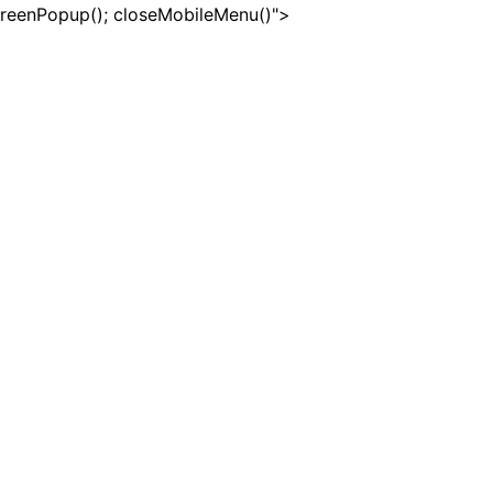
enPopup(); closeMobileMenu()">