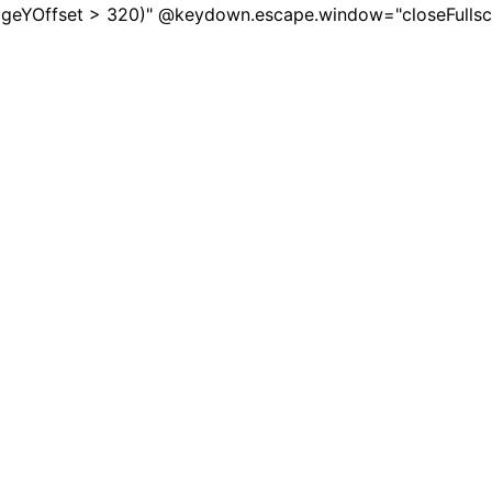
set > 320)" @keydown.escape.window="closeFullscre